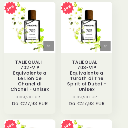
30%
30%
TALIEQUALI-
TALIEQUALI-
702-VIP
703-VIP
Equivalente a
Equivalente a
Le Lion de
Turath di The
Chanel di
Spirit of Dubai -
Chanel - Unisex
Unisex
Prezzo
Prezzo
Prezzo
Prezzo
€39,90 EUR
€39,90 EUR
Da €27,93 EUR
di
scontato
Da €27,93 EUR
di
scontato
listino
listino
30%
30%