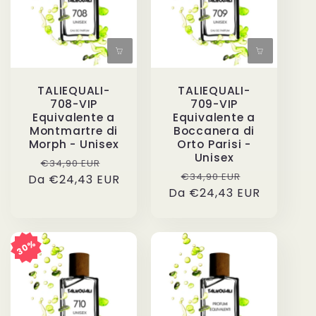
TALIEQUALI-
TALIEQUALI-
708-VIP
709-VIP
Equivalente a
Equivalente a
Montmartre di
Boccanera di
Morph - Unisex
Orto Parisi -
Unisex
Prezzo
Prezzo
€34,90 EUR
Prezzo
Prezzo
€34,90 EUR
Da €24,43 EUR
di
scontato
Da €24,43 EUR
di
scontato
listino
listino
30%