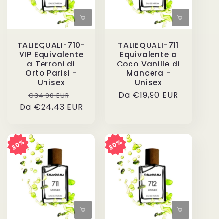
TALIEQUALI-710-
TALIEQUALI-711
VIP Equivalente
Equivalente a
a Terroni di
Coco Vanille di
Orto Parisi -
Mancera -
Unisex
Unisex
Prezzo
Prezzo
Prezzo
Da €19,90 EUR
€34,90 EUR
Da €24,43 EUR
di
scontato
di
listino
listino
30%
30%