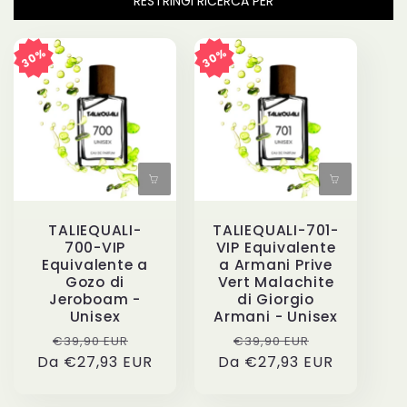
RESTRINGI RICERCA PER
z
30%
30%
i
o
n
e
TALIEQUALI-
TALIEQUALI-701-
:
700-VIP
VIP Equivalente
Equivalente a
a Armani Prive
Gozo di
Vert Malachite
Jeroboam -
di Giorgio
Unisex
Armani - Unisex
Prezzo
Prezzo
Prezzo
Prezzo
€39,90 EUR
€39,90 EUR
Da €27,93 EUR
di
scontato
Da €27,93 EUR
di
scontato
listino
listino