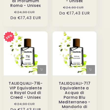
di Profumum
- Unisex
Roma - Unisex
Prezzo
Prezzo
€24,90 EUR
Prezzo
Prezzo
€24,90 EUR
Da €17,43 EUR
di
scontato
Da €17,43 EUR
di
scontato
listino
listino
30%
TALIEQUALI-716-
TALIEQUALI-717
VIP Equivalente
Equivalente a
a Royal Oud di
Acqua di
Creed - Unisex
Parma Blu
Mediterraneo -
Prezzo
Prezzo
€24,90 EUR
Mandorlo di
Da €17,43 EUR
di
scontato