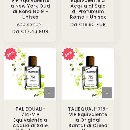
VIP Equivalente
Equivalente a
a New York Oud
Acqua di Sale
di Bond No 9 -
di Profumum
Unisex
Roma - Unisex
Prezzo
Prezzo
Prezzo
Da €19,90 EUR
€24,90 EUR
Da €17,43 EUR
di
scontato
di
listino
listino
30%
30%
TALIEQUALI-
TALIEQUALI-715-
714-VIP
VIP Equivalente
Equivalente a
a Original
Acqua di Sale
Santal di Creed