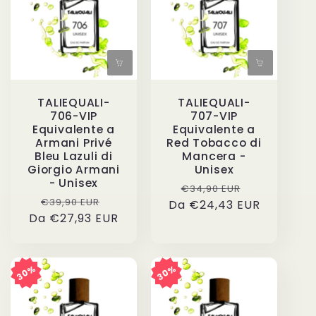
TALIEQUALI-
TALIEQUALI-
706-VIP
707-VIP
Equivalente a
Equivalente a
Armani Privé
Red Tobacco di
Bleu Lazuli di
Mancera -
Giorgio Armani
Unisex
- Unisex
Prezzo
Prezzo
€34,90 EUR
Prezzo
Prezzo
€39,90 EUR
Da €24,43 EUR
di
scontato
Da €27,93 EUR
di
scontato
listino
listino
30%
30%