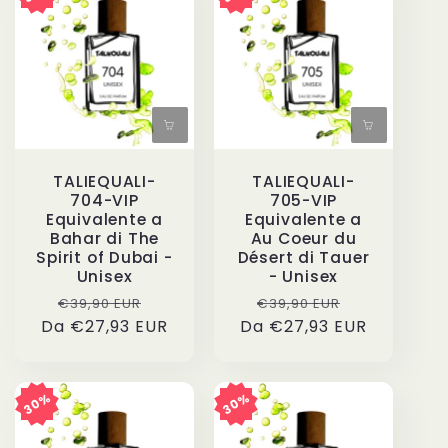
TALIEQUALI-
TALIEQUALI-
704-VIP
705-VIP
Equivalente a
Equivalente a
Bahar di The
Au Coeur du
Spirit of Dubai -
Désert di Tauer
Unisex
- Unisex
Prezzo
Prezzo
Prezzo
Prezzo
€39,90 EUR
€39,90 EUR
Da €27,93 EUR
di
scontato
Da €27,93 EUR
di
scontato
listino
listino
30%
30%