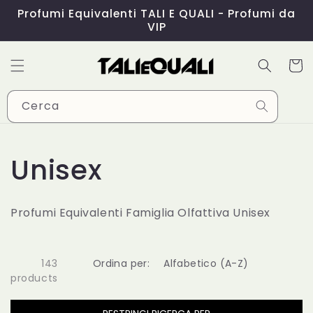
Vai
Profumi Equivalenti TALI E QUALI - Profumi da
direttamente
VIP
ai contenuti
Carrell
Cerca
C
Unisex
o
Profumi Equivalenti Famiglia Olfattiva Unisex
l
l
143
Ordina per:
products
e