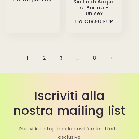
Sicilia di Acqua
listino
di Parma -
Unisex
Prezzo
Da €19,90 EUR
di
listino
1
2
3
...
8
Iscriviti alla
nostra mailing list
Ricevi in anteprima le novità e le offerte
esclusive