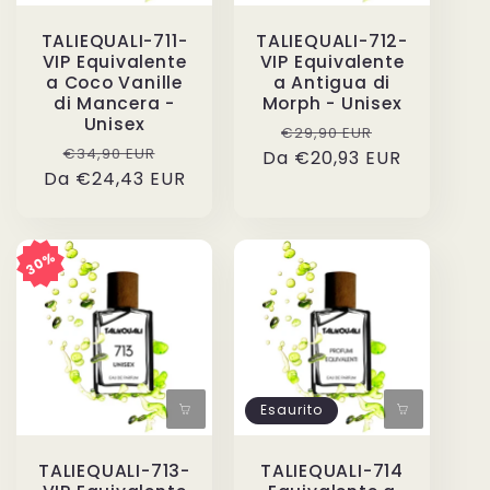
TALIEQUALI-711-
TALIEQUALI-712-
VIP Equivalente
VIP Equivalente
a Coco Vanille
a Antigua di
di Mancera -
Morph - Unisex
Unisex
Prezzo
Prezzo
€29,90 EUR
Prezzo
Prezzo
€34,90 EUR
Da €20,93 EUR
di
scontato
Da €24,43 EUR
di
scontato
listino
listino
30%
Esaurito
TALIEQUALI-713-
TALIEQUALI-714