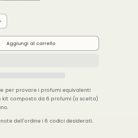
Aumenta
quantità
per
Aggiungi al carrello
Sample
kit
tester
6x15ml
e per provare i profumi equivalenti
Un kit composto da 6 profumi (a scelta)
uno.
note dell'ordine i 6 codici desiderati.