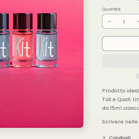
listino
Quantità
Diminuisci
quantità
per
Sample
kit
tester
6x15ml
Prodotto ideal
Tali e Quali. 
da 15ml ciasc
Scrivere nelle 
Condividi