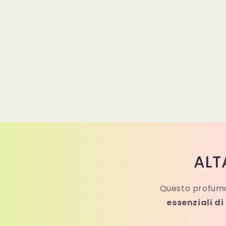
multimediali
1
in
finestra
modale
ALT
Questo profumo
essenziali di