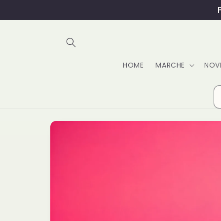
Vai
direttamente
ai contenuti
HOME
MARCHE
NOV
Passa alle
informazioni
sul
prodotto