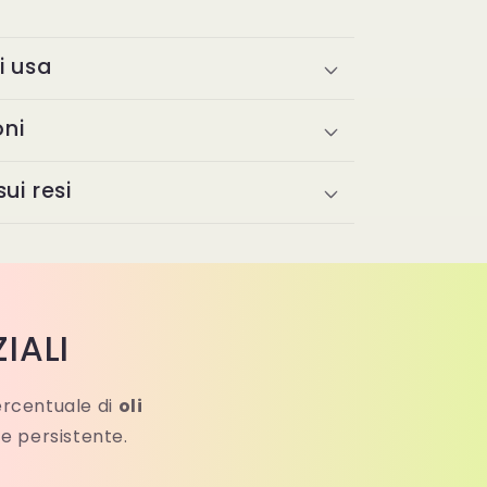
i usa
oni
ui resi
IALI
ercentuale di
oli
 e persistente.