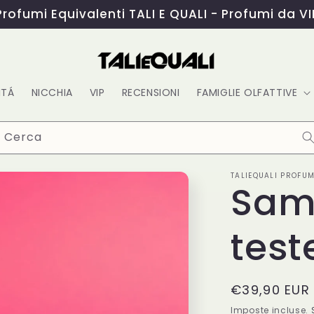
Profumi Equivalenti TALI E QUALI - Profumi da VI
ITÁ
NICCHIA
VIP
RECENSIONI
FAMIGLIE OLFATTIVE
Cerca
TALIEQUALI PROFUM
Samp
test
Prezzo
€39,90 EUR
di
Imposte incluse.