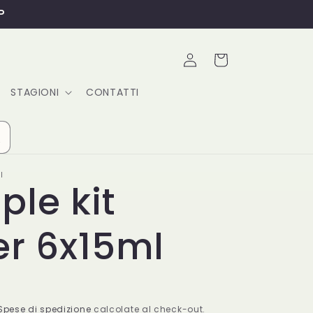
P
Accedi
Carrello
STAGIONI
CONTATTI
I
le kit
er 6x15ml
Spese di spedizione
calcolate al check-out.